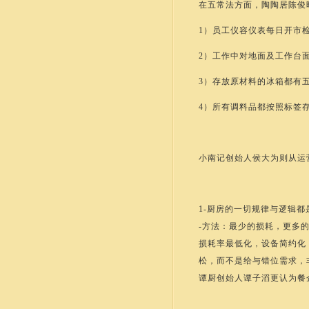
在五常法方面，陶陶居陈俊
1）员工仪容仪表每日开市
2）工作中对地面及工作台
3）存放原材料的冰箱都有
4）所有调料品都按照标签
小南记创始人侯大为则从运
1-厨房的一切规律与逻辑都
-方法：最少的损耗，更多
损耗率最低化，设备简约化
松，而不是给与错位需求，
谭厨创始人谭子滔更认为餐