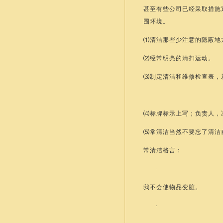
甚至有些公司已经采取措施
围环境。
⑴清洁那些少注意的隐蔽地
⑵经常明亮的清扫运动。
⑶制定清洁和维修检查表，
⑷标牌标示上写；负责人，
⑸常清洁当然不要忘了清洁
常清洁格言：
·
我不会使物品变脏。
·