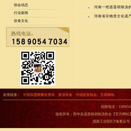
·
协会动态
河南一绝逍遥胡辣汤
·
行业新闻
河南省非物质文化遗
·
饮食文化
友情链接：
中国加盟网餐饮查询
新浪美食
中国饮食协会
互易网络
招商电话：15890
版权所有：西华县逍遥镇胡辣汤协会【官方网站】 Copyright
国家工信部ICP备案证号